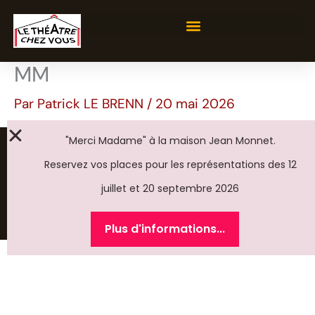
Aller
au
contenu
MM
Par
Patrick LE BRENN
/
20 mai 2026
Nos archives
"Merci Madame" à la maison Jean Monnet.
Reservez vos places pour les représentations des 12
©2026 Le Théâtre Chez Vous
juillet et 20 septembre 2026
Tous droits réservés
Mentions légales
Plus d'informations...